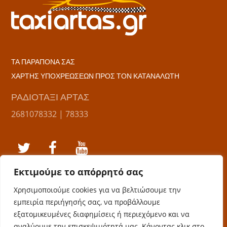
ΤΑ ΠΑΡΑΠΟΝΑ ΣΑΣ
ΧΑΡΤΗΣ ΥΠΟΧΡΕΩΣΕΩΝ ΠΡΟΣ ΤΟΝ ΚΑΤΑΝΑΛΩΤΗ
ΡΑΔΙΟΤΑΞΙ ΑΡΤΑΣ
2681078332 | 78333
Εκτιμούμε το απόρρητό σας
ΣΥΝΕΤΑΙΡΙΣΜΟΣ ΤΑΞΙ ΑΡΤΑΣ
Χρησιμοποιούμε cookies για να βελτιώσουμε την
6934 889 462
εμπειρία περιήγησής σας, να προβάλλουμε
εξατομικευμένες διαφημίσεις ή περιεχόμενο και να
ΣΩΜΑΤΕΙΟ ΑΥΤ/ΤΩΝ ΤΑΞΙ ΑΡΤΑΣ
αναλύουμε την επισκεψιμότητά μας. Κάνοντας κλικ στο